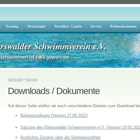
Training
Wettkämpfe
Triathlon / Laufen
Service
Probeschwimmen
rswalder Schwimmverein e.V.
eschwommen ist halb gewonnen
Sie sind hier
Startseite
»
Service
Downloads / Dokumente
Auf dieser Seite stellen wir euch verschiedene Dateien zum Download ber
Beitragsordnung (Version 27.06.2011)
Satzung des Eberswalder Schwimmverein e.V. (Version 10.02.201
Ärztliches Zeugnis über die Sportgesundheit