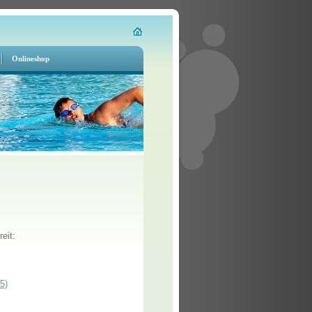
Onlineshop
eit:
5)