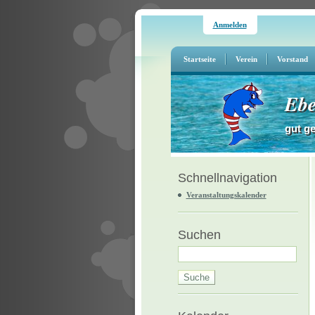
Anmelden
Startseite
Verein
Vorstand
Ebe
gut g
Schnellnavigation
Veranstaltungskalender
Suchen
Suche