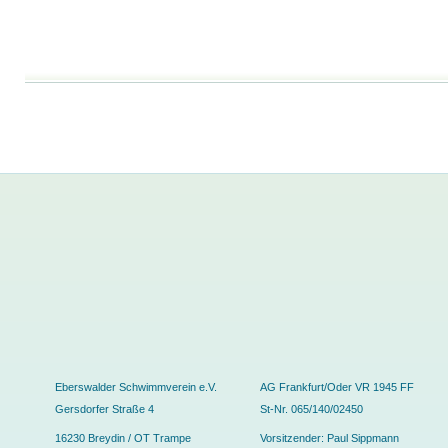
Eberswalder Schwimmverein e.V.
AG Frankfurt/Oder VR 1945 FF
Gersdorfer Straße 4
St-Nr. 065/140/02450
16230 Breydin / OT Trampe
Vorsitzender: Paul Sippmann