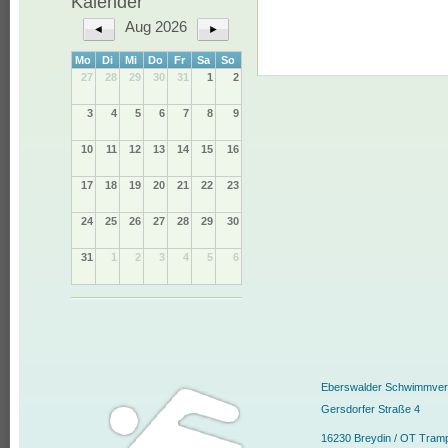
Kalender
Aug 2026
◄
►
Mo
Di
Mi
Do
Fr
Sa
So
27
28
29
30
31
1
2
3
4
5
6
7
8
9
10
11
12
13
14
15
16
17
18
19
20
21
22
23
24
25
26
27
28
29
30
31
1
2
3
4
5
6
Eberswalder Schwimmvere
Gersdorfer Straße 4
16230 Breydin / OT Tram