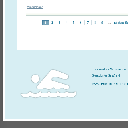
Weiterlesen
über Ostertrainingstage im Eberswalder „baff“
Seiten
1
2
3
4
5
6
7
8
9
…
nächste Se
Eberswalder Schwimmvere
Gersdorfer Straße 4
16230 Breydin / OT Tram