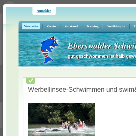
Anmelden
Startseite
Verein
Vorstand
Training
Wettkämpfe
T
Eberswalder Schwi
gut geschwommen ist halb gew
Werbellinsee-Schwimmen und swim&