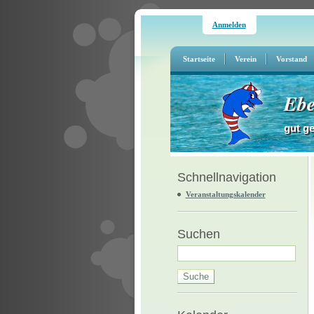
Anmelden
Startseite
Verein
Vorstand
Ebe
gut g
Schnellnavigation
Veranstaltungskalender
Suchen
Suche