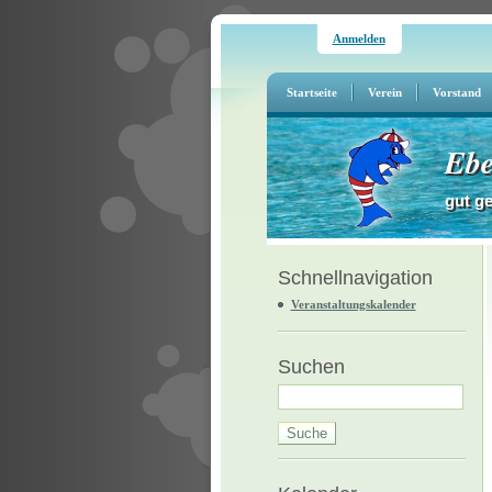
Anmelden
Startseite
Verein
Vorstand
Ebe
gut g
Schnellnavigation
Veranstaltungskalender
Suchen
Suche