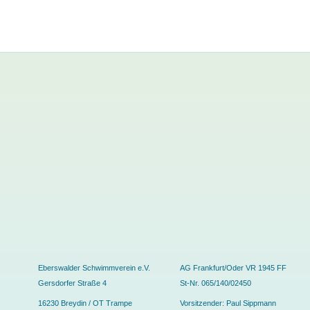
Eberswalder Schwimmverein e.V.
AG Frankfurt/Oder VR 1945 FF
Gersdorfer Straße 4
St-Nr. 065/140/02450
16230 Breydin / OT Trampe
Vorsitzender: Paul Sippmann