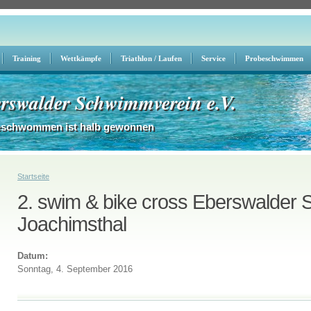
Training
Wettkämpfe
Triathlon / Laufen
Service
Probeschwimmen
rswalder Schwimmverein e.V.
eschwommen ist halb gewonnen
Sie sind hier
Startseite
2. swim & bike cross Eberswalder S
Joachimsthal
Datum:
Sonntag, 4. September 2016